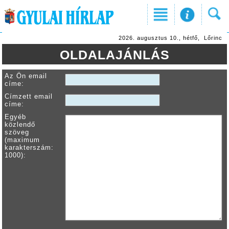
2026. augusztus 10., hétfő, Lőrinc
OLDALAJÁNLÁS
Az Ön email
címe:
Címzett email
címe:
Egyéb
közlendő
szöveg
(maximum
karakterszám:
1000):