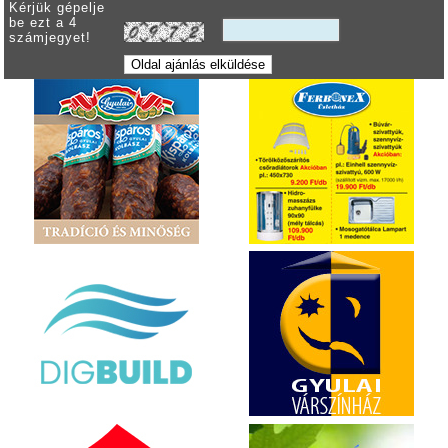
Kérjük gépelje
be ezt a 4
számjegyet!