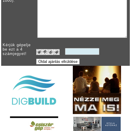
1000):
Kérjük gépelje
be ezt a 4
számjegyet!