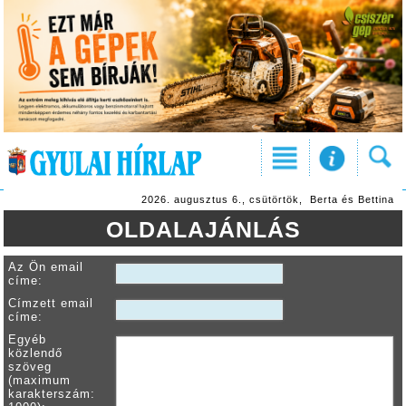
2026. augusztus 6., csütörtök, Berta és Bettina
OLDALAJÁNLÁS
Az Ön email
címe:
Címzett email
címe:
Egyéb
közlendő
szöveg
(maximum
karakterszám: