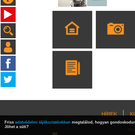
HÍREK
K
Friss
adatvédelmi tájékoztatónkban
megtalálod, hogyan gondoskodunk
Jöhet a süti?
Köz