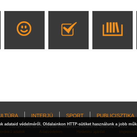
ULTÚRA
INTERJÚ
SPORT
PUBLICISZTIKA
 adataid védelméről. Oldalainkon HTTP-sütiket használunk a jobb műk
Copyright© 2009, Gyulai Hírlap Kiadó és Hírlapterjesztő Nonprofit Kft. Minden jog fenntartva!
érdekű adatok
Adatvédelem
Hirdetési ajánlat
Impressz