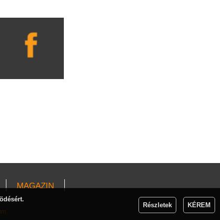
MAGAZIN
ödésért.
Részletek
KÉREM
um