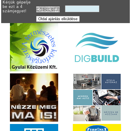
Kérjük gépelje
be ezt a 4
számjegyet!