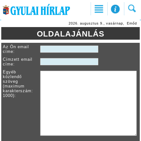
2026. augusztus 9., vasárnap, Emőd
OLDALAJÁNLÁS
Az Ön email
címe:
Címzett email
címe:
Egyéb
közlendő
szöveg
(maximum
karakterszám:
1000):