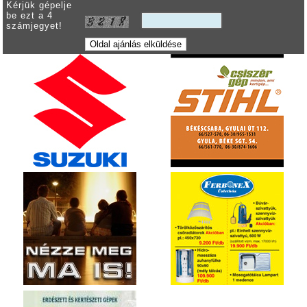
Kérjük gépelje
be ezt a 4
számjegyet!