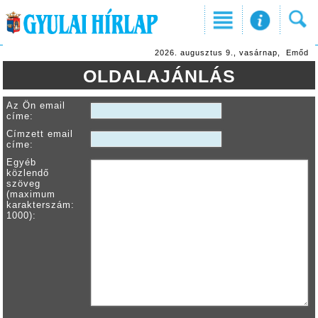
2026. augusztus 9., vasárnap, Emőd
OLDALAJÁNLÁS
Az Ön email
címe:
Címzett email
címe:
Egyéb
közlendő
szöveg
(maximum
karakterszám:
1000):