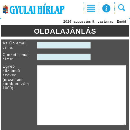
2026. augusztus 9., vasárnap, Emőd
OLDALAJÁNLÁS
Az Ön email
címe:
Címzett email
címe:
Egyéb
közlendő
szöveg
(maximum
karakterszám:
1000):