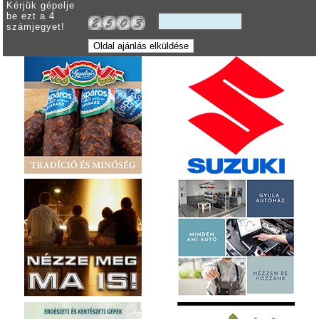
Kérjük gépelje
be ezt a 4
számjegyet!