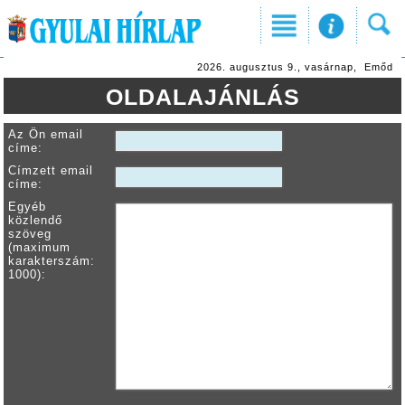
2026. augusztus 9., vasárnap, Emőd
OLDALAJÁNLÁS
Az Ön email
címe:
Címzett email
címe:
Egyéb
közlendő
szöveg
(maximum
karakterszám:
1000):