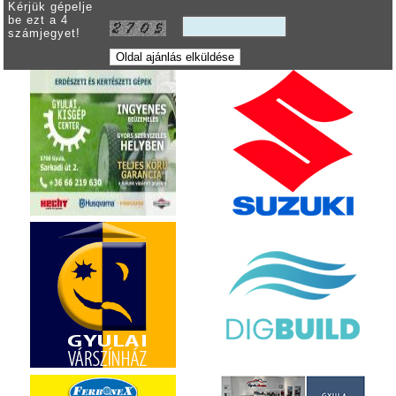
Kérjük gépelje
be ezt a 4
számjegyet!