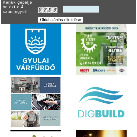
Kérjük gépelje
be ezt a 4
számjegyet!