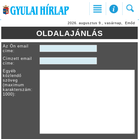
2026. augusztus 9., vasárnap, Emőd
OLDALAJÁNLÁS
Az Ön email
címe:
Címzett email
címe:
Egyéb
közlendő
szöveg
(maximum
karakterszám:
1000):