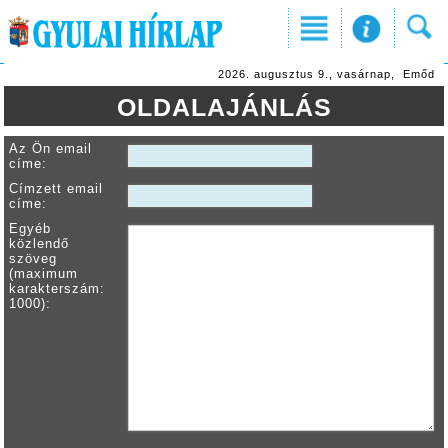
2026. augusztus 9., vasárnap, Emőd
OLDALAJÁNLÁS
Az Ön email
címe:
Címzett email
címe:
Egyéb
közlendő
szöveg
(maximum
karakterszám:
1000):