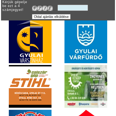
Kérjük gépelje
be ezt a 4
számjegyet!