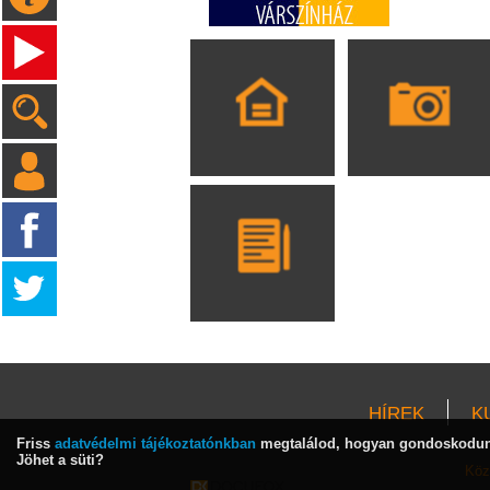
HÍREK
K
Friss
adatvédelmi tájékoztatónkban
megtalálod, hogyan gondoskodunk
Jöhet a süti?
Köz