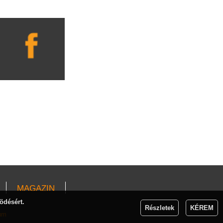
MAGAZIN
ödésért.
Részletek
KÉREM
um