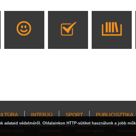
ULTÚRA
INTERJÚ
SPORT
PUBLICISZTIKA
 adataid védelméről. Oldalainkon HTTP-sütiket használunk a jobb műk
Copyright© 2009, Gyulai Hírlap Kiadó és Hírlapterjesztő Nonprofit Kft. Minden jog fenntartva!
érdekű adatok
Adatvédelem
Hirdetési ajánlat
Impressz