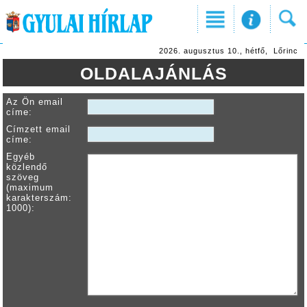
2026. augusztus 10., hétfő, Lőrinc
OLDALAJÁNLÁS
Az Ön email
címe:
Címzett email
címe:
Egyéb
közlendő
szöveg
(maximum
karakterszám:
1000):