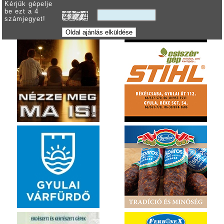
Kérjük gépelje
be ezt a 4
számjegyet!