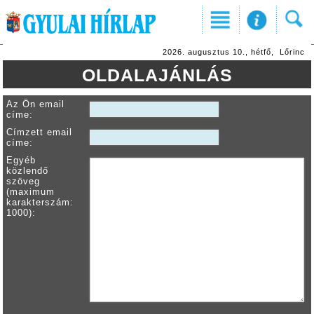
2026. augusztus 10., hétfő, Lőrinc
OLDALAJÁNLÁS
Az Ön email
címe:
Címzett email
címe:
Egyéb
közlendő
szöveg
(maximum
karakterszám:
1000):