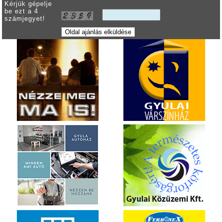
Kérjük gépelje
be ezt a 4
számjegyet!