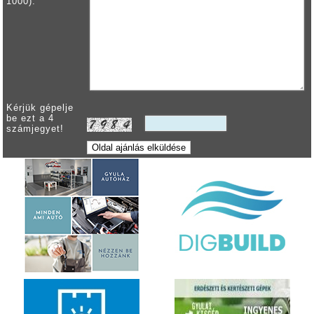
1000):
Kérjük gépelje
be ezt a 4
számjegyet!