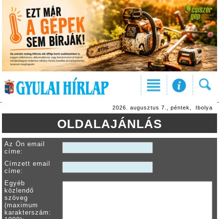
2026. augusztus 7., péntek, Ibolya
OLDALAJÁNLÁS
Az Ön email
címe:
Címzett email
címe:
Egyéb
közlendő
szöveg
(maximum
karakterszám: