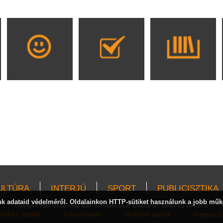
ULTÚRA
INTERJÚ
SPORT
PUBLICISZTIKA
 adataid védelméről. Oldalainkon HTTP-sütiket használunk a jobb műk
Copyright© 2009, Gyulai Hírlap Kiadó és Hírlapterjesztő Nonprofit Kft. Minden jog fenntartva!
érdekű adatok
Adatvédelem
Hirdetési ajánlat
Impressz