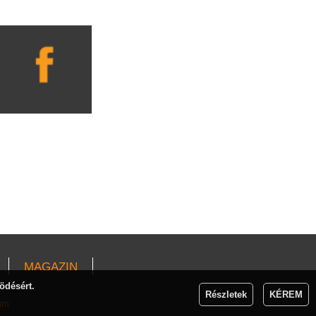
MAGAZIN
ödésért.
Részletek
KÉREM
um