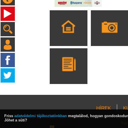
HÍREK
K
Friss
adatvédelmi tájékoztatónkban
megtalálod, hogyan gondoskodunk
Jöhet a süti?
Köz