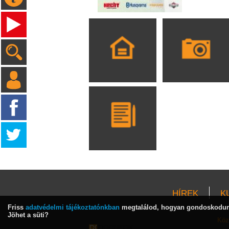
HÍREK
K
Friss
adatvédelmi tájékoztatónkban
megtalálod, hogyan gondoskodunk
Jöhet a süti?
Köz