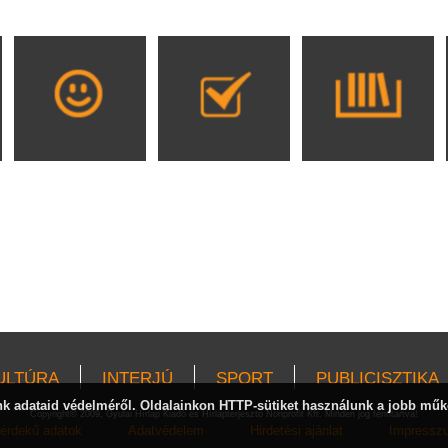
ULTÚRA
INTERJÚ
SPORT
PUBLICISZTIKA
 adataid védelméről. Oldalainkon HTTP-sütiket használunk a jobb műk
Copyright© 2009, Gyulai Hírlap Kiadó és Hírlapterjesztő Nonprofit Kft. Minden jog fenntartva!
érdekű adatok
Adatvédelem
Hirdetési ajánlat
Impressz