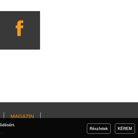
MAGAZIN
ödésért.
Részletek
KÉREM
um