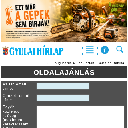
2026. augusztus 6., csütörtök, Berta és Bettina
OLDALAJÁNLÁS
Az Ön email
címe:
Címzett email
címe:
Egyéb
közlendő
szöveg
(maximum
karakterszám: