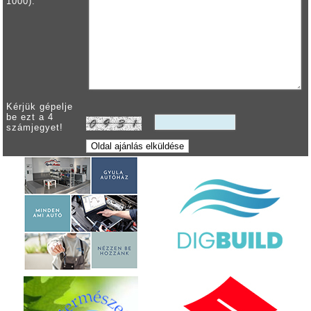
1000):
Kérjük gépelje
be ezt a 4
számjegyet!