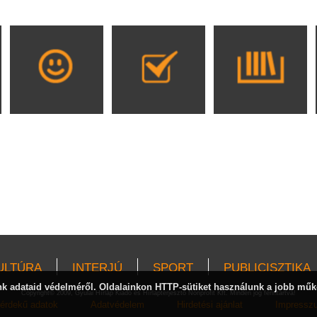
ULTÚRA
INTERJÚ
SPORT
PUBLICISZTIKA
 adataid védelméről. Oldalainkon HTTP-sütiket használunk a jobb műk
Copyright© 2009, Gyulai Hírlap Kiadó és Hírlapterjesztő Nonprofit Kft. Minden jog fenntartva!
érdekű adatok
Adatvédelem
Hirdetési ajánlat
Impressz