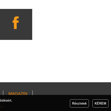
MAGAZIN
ödésért.
Részletek
KÉREM
um