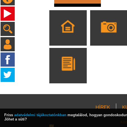
HÍREK
K
Friss
adatvédelmi tájékoztatónkban
megtalálod, hogyan gondoskodunk
Jöhet a süti?
Köz