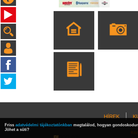
HÍREK
K
Friss
adatvédelmi tájékoztatónkban
megtalálod, hogyan gondoskodunk
Jöhet a süti?
Köz