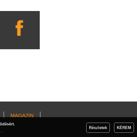
MAGAZIN
ödésért.
Részletek
KÉREM
um