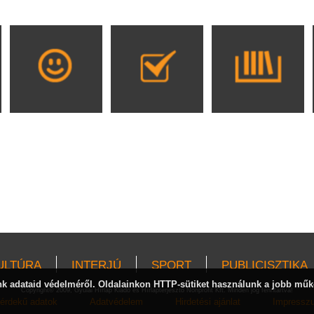
ULTÚRA
INTERJÚ
SPORT
PUBLICISZTIKA
 adataid védelméről. Oldalainkon HTTP-sütiket használunk a jobb műk
Copyright© 2009, Gyulai Hírlap Kiadó és Hírlapterjesztő Nonprofit Kft. Minden jog fenntartva!
érdekű adatok
Adatvédelem
Hirdetési ajánlat
Impressz