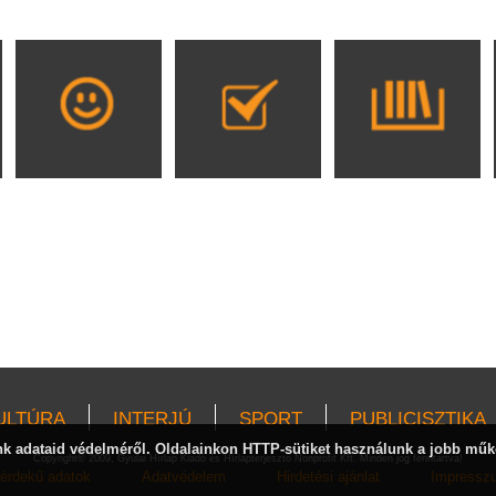
ULTÚRA
INTERJÚ
SPORT
PUBLICISZTIKA
 adataid védelméről. Oldalainkon HTTP-sütiket használunk a jobb műk
Copyright© 2009, Gyulai Hírlap Kiadó és Hírlapterjesztő Nonprofit Kft. Minden jog fenntartva!
érdekű adatok
Adatvédelem
Hirdetési ajánlat
Impressz