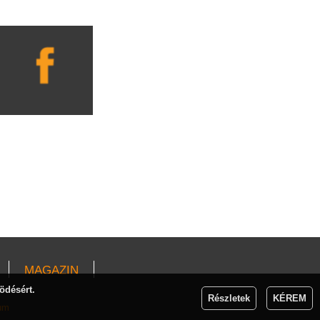
MAGAZIN
ödésért.
Részletek
KÉREM
um