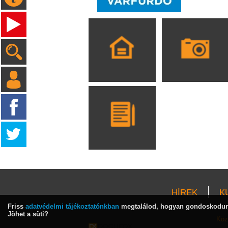
HÍREK
K
Friss
adatvédelmi tájékoztatónkban
megtalálod, hogyan gondoskodunk
Jöhet a süti?
Köz