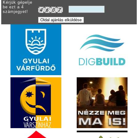
Kérjük gépelje
be ezt a 4
számjegyet!