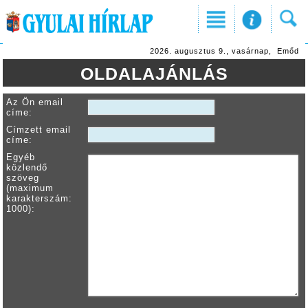
2026. augusztus 9., vasárnap, Emőd
OLDALAJÁNLÁS
Az Ön email
címe:
Címzett email
címe:
Egyéb
közlendő
szöveg
(maximum
karakterszám:
1000):