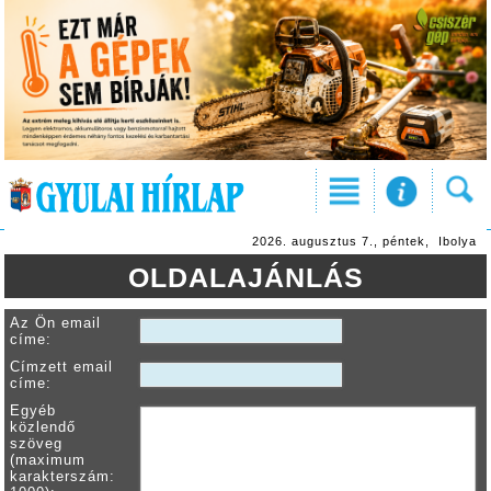
2026. augusztus 7., péntek, Ibolya
OLDALAJÁNLÁS
Az Ön email
címe:
Címzett email
címe:
Egyéb
közlendő
szöveg
(maximum
karakterszám: