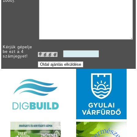
1000):
Kérjük gépelje
be ezt a 4
számjegyet!