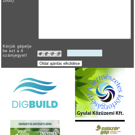
1000):
Kérjük gépelje
be ezt a 4
számjegyet!