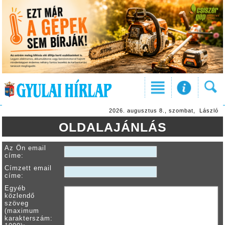
2026. augusztus 8., szombat, László
OLDALAJÁNLÁS
Az Ön email
címe:
Címzett email
címe:
Egyéb
közlendő
szöveg
(maximum
karakterszám: