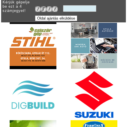
Kérjük gépelje
be ezt a 4
számjegyet!