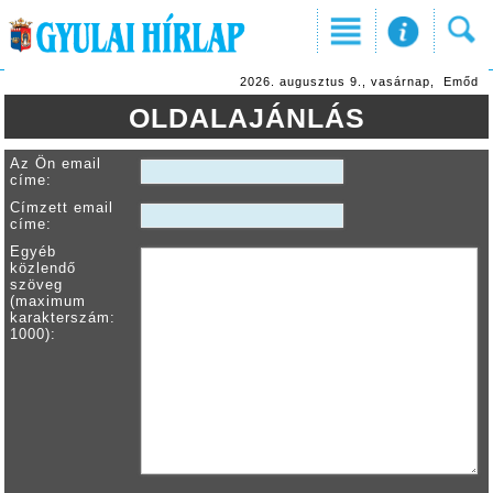
2026. augusztus 9., vasárnap, Emőd
OLDALAJÁNLÁS
Az Ön email
címe:
Címzett email
címe:
Egyéb
közlendő
szöveg
(maximum
karakterszám:
1000):