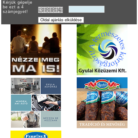
Kérjük gépelje
be ezt a 4
számjegyet!