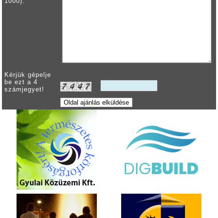
1000):
Kérjük gépelje
be ezt a 4
számjegyet!