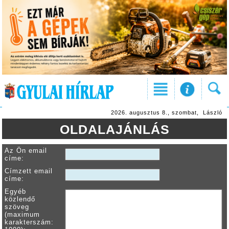
2026. augusztus 8., szombat, László
OLDALAJÁNLÁS
Az Ön email
címe:
Címzett email
címe:
Egyéb
közlendő
szöveg
(maximum
karakterszám: