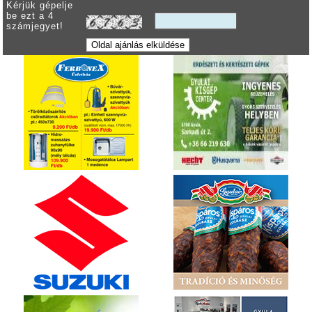
Kérjük gépelje
be ezt a 4
számjegyet!