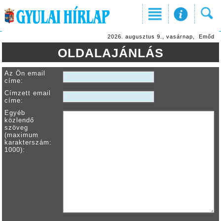
2026. augusztus 9., vasárnap, Emőd
OLDALAJÁNLÁS
Az Ön email
címe:
Címzett email
címe:
Egyéb
közlendő
szöveg
(maximum
karakterszám:
1000):