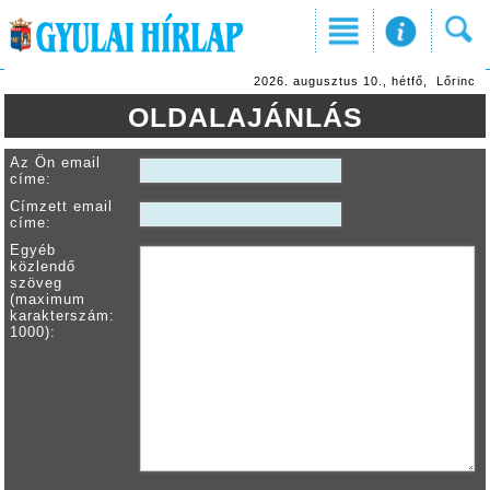
2026. augusztus 10., hétfő, Lőrinc
OLDALAJÁNLÁS
Az Ön email
címe:
Címzett email
címe:
Egyéb
közlendő
szöveg
(maximum
karakterszám:
1000):