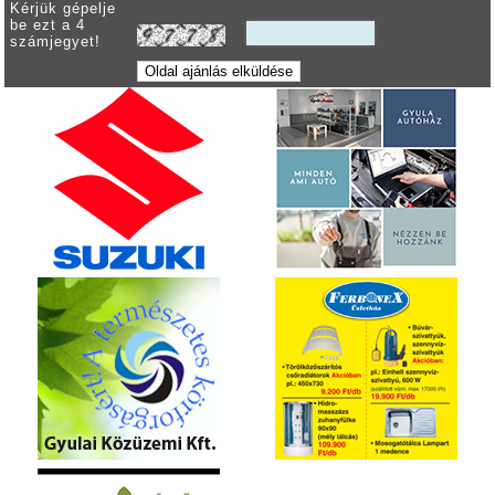
Kérjük gépelje
be ezt a 4
számjegyet!