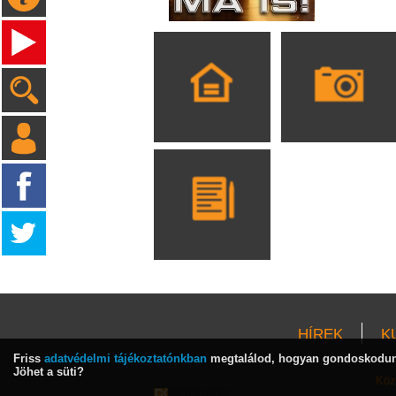
HÍREK
K
Friss
adatvédelmi tájékoztatónkban
megtalálod, hogyan gondoskodunk
Jöhet a süti?
Köz