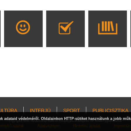
ULTÚRA
INTERJÚ
SPORT
PUBLICISZTIKA
 adataid védelméről. Oldalainkon HTTP-sütiket használunk a jobb műk
Copyright© 2009, Gyulai Hírlap Kiadó és Hírlapterjesztő Nonprofit Kft. Minden jog fenntartva!
érdekű adatok
Adatvédelem
Hirdetési ajánlat
Impressz