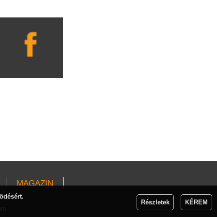
MAGAZIN
ödésért.
Részletek
KÉREM
um