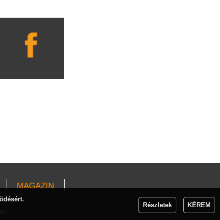
MAGAZIN
ödésért.
Részletek
KÉREM
um