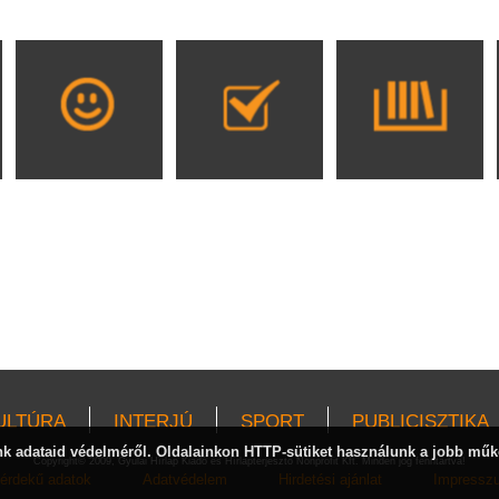
ULTÚRA
INTERJÚ
SPORT
PUBLICISZTIKA
 adataid védelméről. Oldalainkon HTTP-sütiket használunk a jobb műk
Copyright© 2009, Gyulai Hírlap Kiadó és Hírlapterjesztő Nonprofit Kft. Minden jog fenntartva!
érdekű adatok
Adatvédelem
Hirdetési ajánlat
Impressz