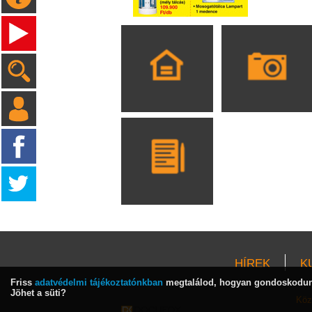
HÍREK
K
Friss
adatvédelmi tájékoztatónkban
megtalálod, hogyan gondoskodunk
Jöhet a süti?
Köz