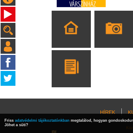
HÍREK
K
Friss
adatvédelmi tájékoztatónkban
megtalálod, hogyan gondoskodunk
Jöhet a süti?
Köz