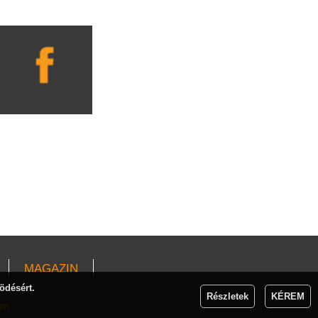
MAGAZIN
ödésért.
Részletek
KÉREM
um