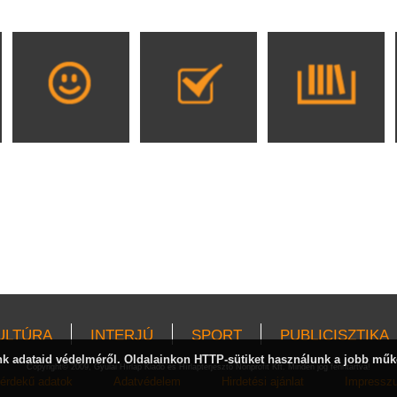
ULTÚRA
INTERJÚ
SPORT
PUBLICISZTIKA
 adataid védelméről. Oldalainkon HTTP-sütiket használunk a jobb műk
Copyright© 2009, Gyulai Hírlap Kiadó és Hírlapterjesztő Nonprofit Kft. Minden jog fenntartva!
érdekű adatok
Adatvédelem
Hirdetési ajánlat
Impressz