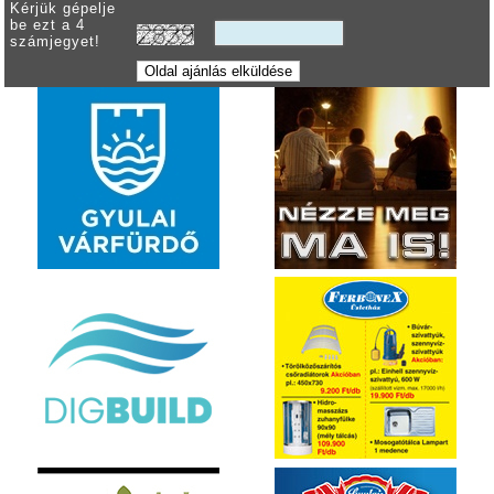
Kérjük gépelje
be ezt a 4
számjegyet!