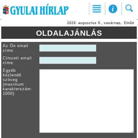
2026. augusztus 9., vasárnap, Emőd
OLDALAJÁNLÁS
Az Ön email
címe:
Címzett email
címe:
Egyéb
közlendő
szöveg
(maximum
karakterszám:
1000):