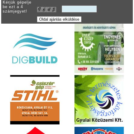
Kérjük gépelje
be ezt a 4
számjegyet!