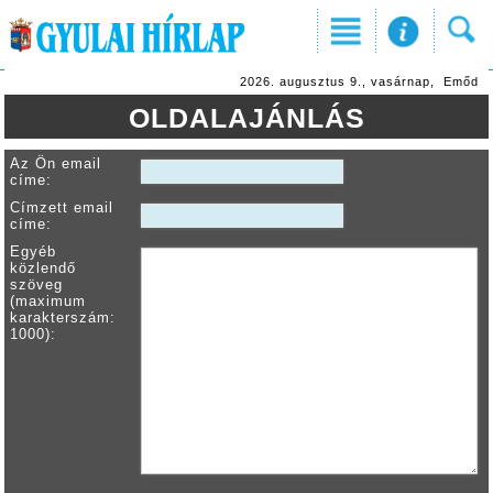
2026. augusztus 9., vasárnap, Emőd
OLDALAJÁNLÁS
Az Ön email
címe:
Címzett email
címe:
Egyéb
közlendő
szöveg
(maximum
karakterszám:
1000):