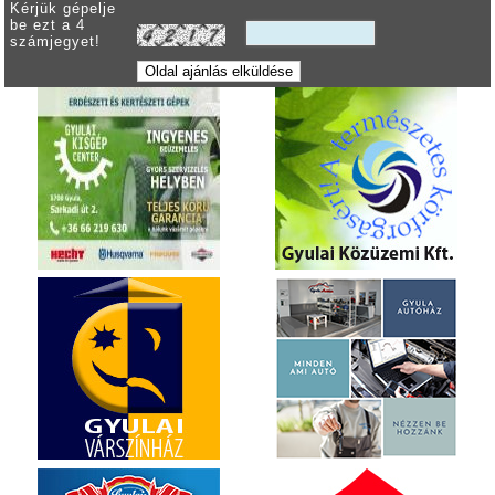
Kérjük gépelje
be ezt a 4
számjegyet!