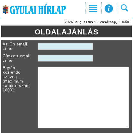
2026. augusztus 9., vasárnap, Emőd
OLDALAJÁNLÁS
Az Ön email
címe:
Címzett email
címe:
Egyéb
közlendő
szöveg
(maximum
karakterszám:
1000):