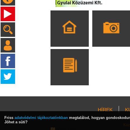
HÍREK
K
Friss
adatvédelmi tájékoztatónkban
megtalálod, hogyan gondoskodunk
Jöhet a süti?
Köz