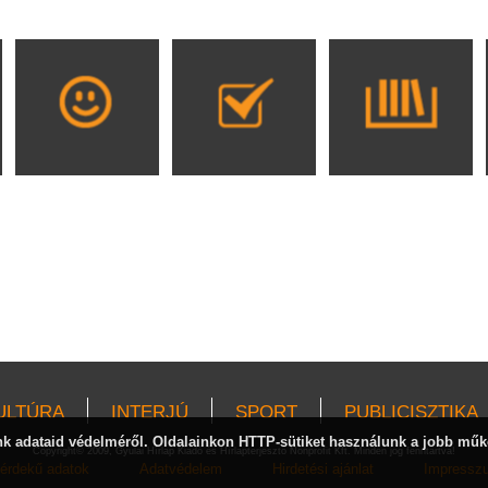
ULTÚRA
INTERJÚ
SPORT
PUBLICISZTIKA
 adataid védelméről. Oldalainkon HTTP-sütiket használunk a jobb műk
Copyright© 2009, Gyulai Hírlap Kiadó és Hírlapterjesztő Nonprofit Kft. Minden jog fenntartva!
érdekű adatok
Adatvédelem
Hirdetési ajánlat
Impressz