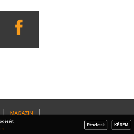
MAGAZIN
ödésért.
Részletek
KÉREM
um