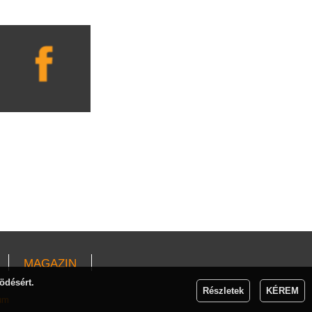
MAGAZIN
ödésért.
Részletek
KÉREM
um