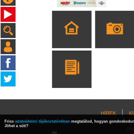
HÍREK
K
Friss
adatvédelmi tájékoztatónkban
megtalálod, hogyan gondoskodunk
Jöhet a süti?
Köz