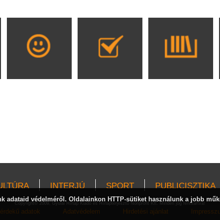
ULTÚRA
INTERJÚ
SPORT
PUBLICISZTIKA
 adataid védelméről. Oldalainkon HTTP-sütiket használunk a jobb műk
Copyright© 2009, Gyulai Hírlap Kiadó és Hírlapterjesztő Nonprofit Kft. Minden jog fenntartva!
érdekű adatok
Adatvédelem
Hirdetési ajánlat
Impressz