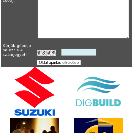
1000):
Kérjük gépelje
be ezt a 4
számjegyet!