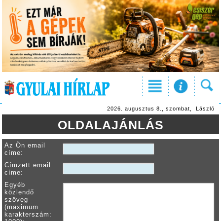
2026. augusztus 8., szombat, László
OLDALAJÁNLÁS
Az Ön email
címe:
Címzett email
címe:
Egyéb
közlendő
szöveg
(maximum
karakterszám: