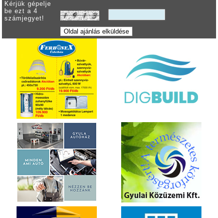
Kérjük gépelje
be ezt a 4
számjegyet!