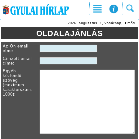
2026. augusztus 9., vasárnap, Emőd
OLDALAJÁNLÁS
Az Ön email
címe:
Címzett email
címe:
Egyéb
közlendő
szöveg
(maximum
karakterszám:
1000):