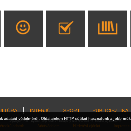
ULTÚRA
INTERJÚ
SPORT
PUBLICISZTIKA
 adataid védelméről. Oldalainkon HTTP-sütiket használunk a jobb műk
Copyright© 2009, Gyulai Hírlap Kiadó és Hírlapterjesztő Nonprofit Kft. Minden jog fenntartva!
érdekű adatok
Adatvédelem
Hirdetési ajánlat
Impressz