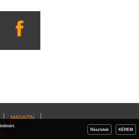
MAGAZIN
ödésért.
Részletek
KÉREM
um