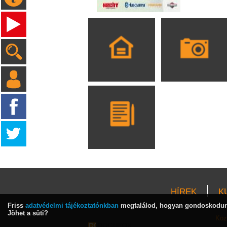
HÍREK
K
Friss
adatvédelmi tájékoztatónkban
megtalálod, hogyan gondoskodunk
Jöhet a süti?
Köz