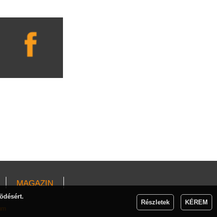
MAGAZIN
ödésért.
Részletek
KÉREM
um