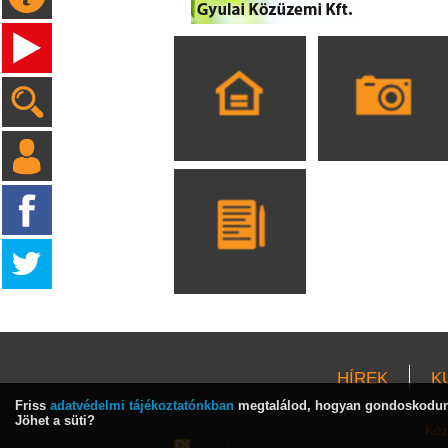
HÍREK
K
Friss
adatvédelmi tájékoztatónkban
megtalálod, hogyan gondoskodunk
Jöhet a süti?
Köz