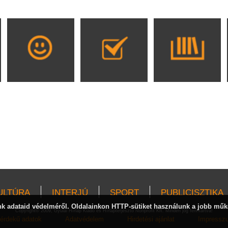
ULTÚRA
INTERJÚ
SPORT
PUBLICISZTIKA
 adataid védelméről. Oldalainkon HTTP-sütiket használunk a jobb műk
Copyright© 2009, Gyulai Hírlap Kiadó és Hírlapterjesztő Nonprofit Kft. Minden jog fenntartva!
érdekű adatok
Adatvédelem
Hirdetési ajánlat
Impressz