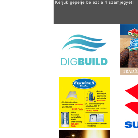
Kérjük gépelje be ezt a 4 számjegyet!