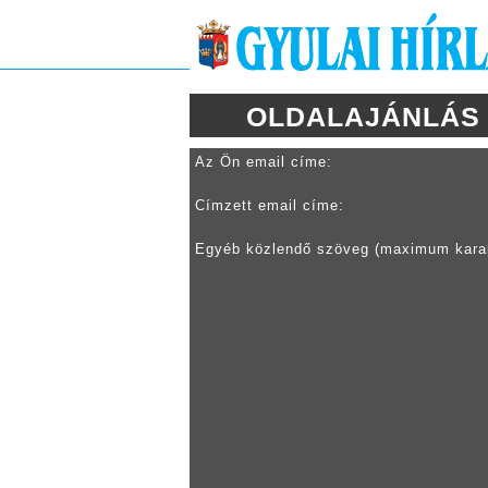
OLDALAJÁNLÁS
Az Ön email címe:
Címzett email címe:
Egyéb közlendő szöveg (maximum kara