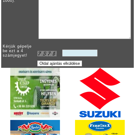
1000):
Kérjük gépelje
be ezt a 4
számjegyet!