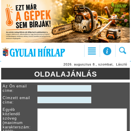
2026. augusztus 8., szombat, László
OLDALAJÁNLÁS
Az Ön email
címe:
Címzett email
címe:
Egyéb
közlendő
szöveg
(maximum
karakterszám: